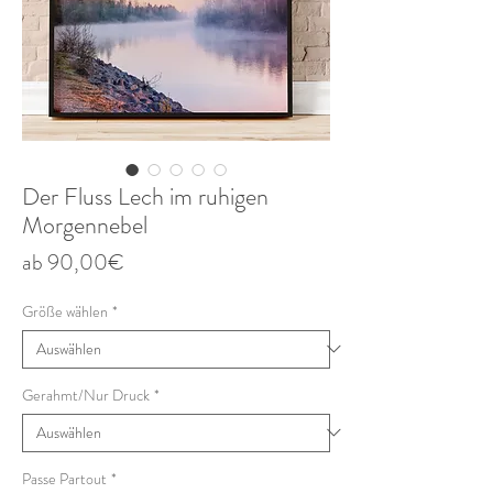
Der Fluss Lech im ruhigen
Morgennebel
Sale-
ab
90,00€
Preis
Größe wählen
*
Gerahmt/Nur Druck
*
Passe Partout
*