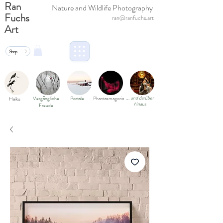
Ran
Nature and Wildlife Photography
Fuchs
ran@ranfuchs.art
Art
Shop
und darüber
Vergängliche
Portale
Phantasmagoria
Haiku
…
hinaus
Freude