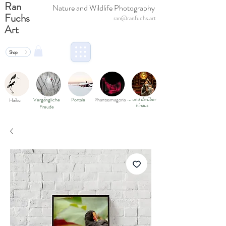
Ran
Nature and Wildlife Photography
Fuchs
ran@ranfuchs.art
Art
Shop
und darüber
Vergängliche
Portale
Phantasmagoria
Haiku
…
hinaus
Freude