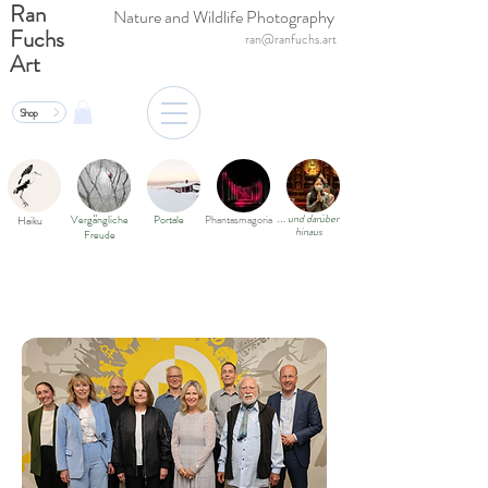
Ran
Nature and Wildlife Photography
Fuchs
ran@ranfuchs.art
Art
Shop
und darüber
Vergängliche
Portale
Phantasmagoria
Haiku
…
hinaus
Freude