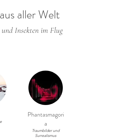
aus aller Welt
ln und Insekten im Flug
Phantasmagori
e
a
Traumbilder und
Surrealismus